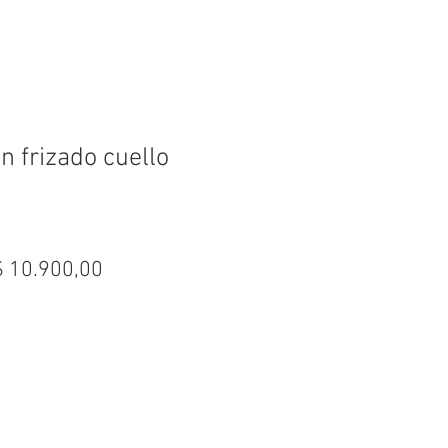
n frizado cuello
recio
Precio
$ 10.900,00
de
oferta