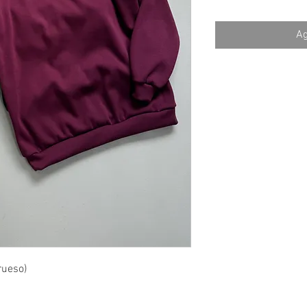
Ag
rueso)