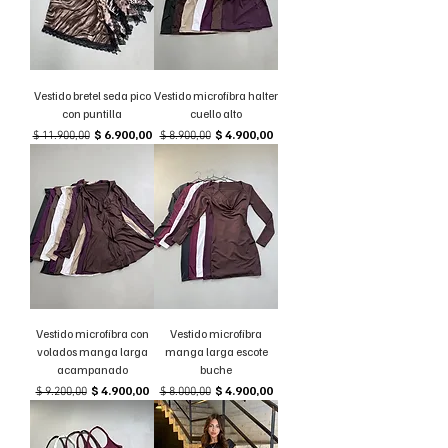
Vestido bretel seda pico
Vestido microfibra halter
con puntilla
cuello alto
Precio
Precio de oferta
Precio
Precio de oferta
$ 6.900,00
$ 4.900,00
$ 11.900,00
$ 8.900,00
Vestido microfibra con
Vestido microfibra
volados manga larga
manga larga escote
acampanado
buche
Precio
Precio de oferta
Precio
Precio de oferta
$ 4.900,00
$ 4.900,00
$ 9.200,00
$ 8.000,00