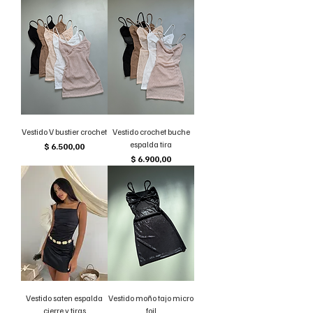
Vestido V bustier crochet
Vestido crochet buche
espalda tira
Precio
$ 6.500,00
Precio
$ 6.900,00
Vestido saten espalda
Vestido moño tajo micro
cierre y tiras
foil