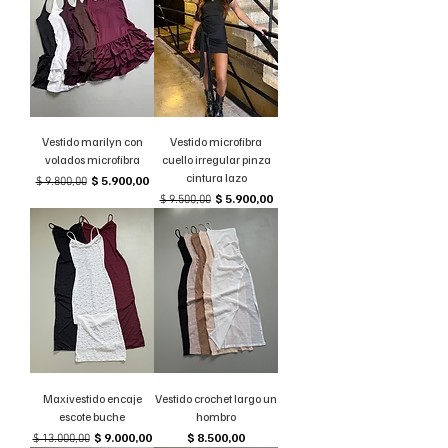
Vestido marilyn con
Vestido microfibra
volados microfibra
cuello irregular pinza
cintura lazo
Precio
Precio de oferta
$ 5.900,00
$ 9.800,00
Precio
Precio de oferta
$ 5.900,00
$ 9.500,00
Maxivestido encaje
Vestido crochet largo un
escote buche
hombro
Precio
Precio de oferta
Precio
$ 9.000,00
$ 8.500,00
$ 13.000,00