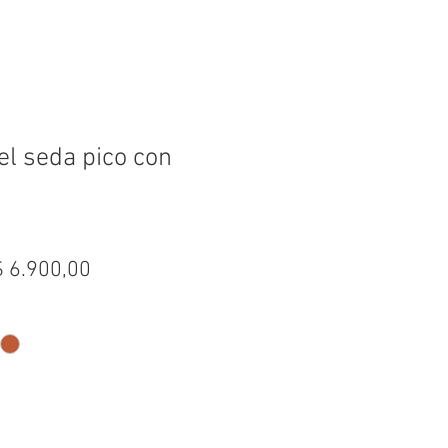
el seda pico con
recio
Precio
$ 6.900,00
de
oferta