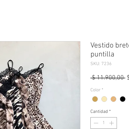
Vestido bret
puntilla
SKU: 7236
P
 $ 11.900,00 
Color
*
Cantidad
*