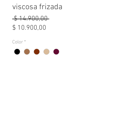
viscosa frizada
Precio
 $ 14.900,00 
Precio
$ 10.900,00
de
Color
*
oferta
Cantidad
*
Agregar al carrito
Tela: Viscosa frizada
Talle: Unico