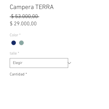
Campera TERRA
Precio
 $ 53.000,00 
Precio
$ 29.000,00
de
Color
*
oferta
talle
*
Cantidad
*
Agregar al carrito