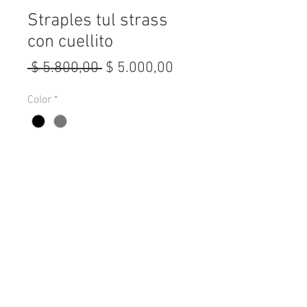
Straples tul strass
con cuellito
Precio
Precio
 $ 5.800,00 
$ 5.000,00
de
Color
*
oferta
Cantidad
*
Agregar al carrito
Tela: Tul strass
Talle: Unico