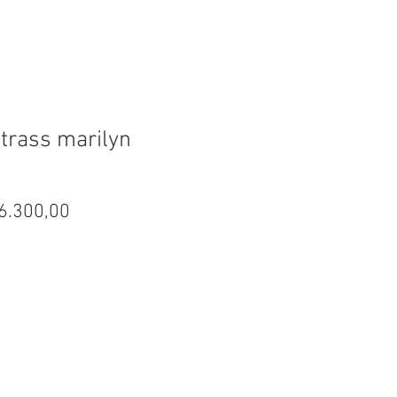
strass marilyn
ecio
Precio
6.300,00
de
oferta