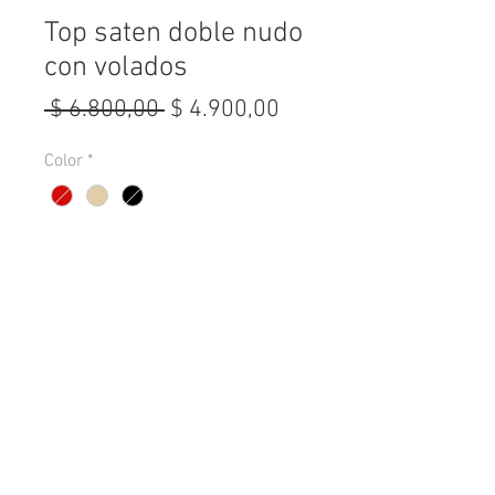
Top saten doble nudo
con volados
Precio
Precio
 $ 6.800,00 
$ 4.900,00
de
Color
*
oferta
Cantidad
*
Agregar al carrito
Tela: Seda
Talle: Unico