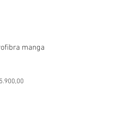
rofibra manga
ecio
Precio
5.900,00
de
oferta